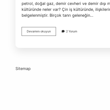
petrol, doğal gaz, demir cevheri ve demir dışı m
kültüründe neler var? Çin iş kültüründe, ilişkile
belgelenmiştir. Birçok tanrı geleneğin…
Çinin
Devamını okuyun
2 Yorum
En
Önemli
Özelliği
Nedir
Sitemap