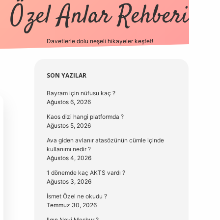
Özel Anlar Rehberi
Davetlerle dolu neşeli hikayeler keşfet!
betexper
betexpergir.n
Sidebar
SON YAZILAR
Bayram için nüfusu kaç ?
Ağustos 6, 2026
Kaos dizi hangi platformda ?
Ağustos 5, 2026
Ava giden avlanır atasözünün cümle içinde
kullanımı nedir ?
Ağustos 4, 2026
1 dönemde kaç AKTS vardı ?
Ağustos 3, 2026
İsmet Özel ne okudu ?
Temmuz 30, 2026
Ilgın Neyi Meşhur ?