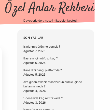
Özel Anlar Rehberi
Davetlerle dolu neşeli hikayeler keşfet!
betexper
betexpergir.net
Sidebar
SON YAZILAR
Işınlanmış ürün ne demek ?
Ağustos 7, 2026
Bayram için nüfusu kaç ?
Ağustos 6, 2026
Kaos dizi hangi platformda ?
Ağustos 5, 2026
Ava giden avlanır atasözünün cümle içinde
kullanımı nedir ?
Ağustos 4, 2026
1 dönemde kaç AKTS vardı ?
Ağustos 3, 2026
İsmet Özel ne okudu ?