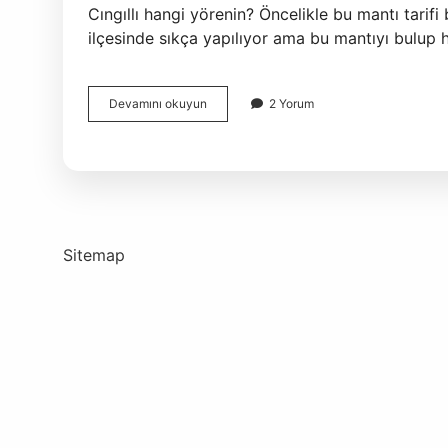
Cıngıllı hangi yörenin? Öncelikle bu mantı tarifi 
ilçesinde sıkça yapılıyor ama bu mantıyı bulup 
Cıngıllı
Devamını okuyun
2 Yorum
Ne
Demek
Tdk
Sitemap