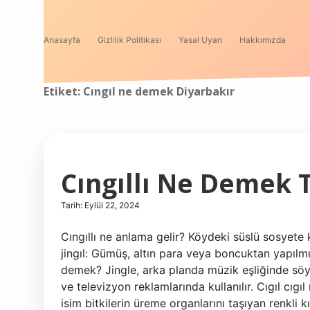
Anasayfa
Gizlilik Politikası
Yasal Uyarı
Hakkımızda
Etiket:
Cıngıl ne demek Diyarbakır
Cıngıllı Ne Demek 
Tarih: Eylül 22, 2024
Cıngıllı ne anlama gelir? Köydeki süslü sosyete kı
jingıl: Gümüş, altın para veya boncuktan yapılmış
demek? Jingle, arka planda müzik eşliğinde söyle
ve televizyon reklamlarında kullanılır. Cıgıl cıgı
isim bitkilerin üreme organlarını taşıyan renkli 