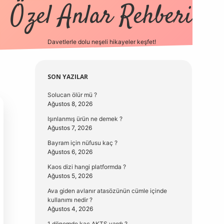
Özel Anlar Rehberi
Davetlerle dolu neşeli hikayeler keşfet!
betexper
betexpergir.net
Sidebar
SON YAZILAR
Solucan ölür mü ?
Ağustos 8, 2026
Işınlanmış ürün ne demek ?
Ağustos 7, 2026
Bayram için nüfusu kaç ?
Ağustos 6, 2026
Kaos dizi hangi platformda ?
Ağustos 5, 2026
Ava giden avlanır atasözünün cümle içinde
kullanımı nedir ?
Ağustos 4, 2026
1 dönemde kaç AKTS vardı ?