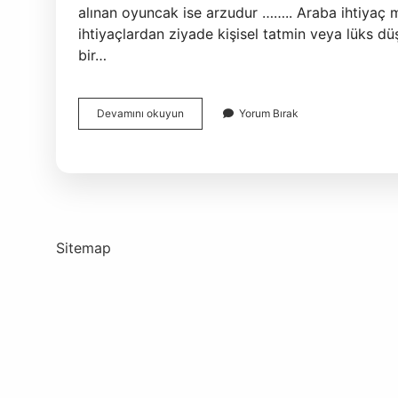
alınan oyuncak ise arzudur …….. Araba ihtiyaç m
ihtiyaçlardan ziyade kişisel tatmin veya lüks düşü
bir…
Okul
Devamını okuyun
Yorum Bırak
Çantası
Istek
Mi
Ihtiyaç
Mı
Sitemap