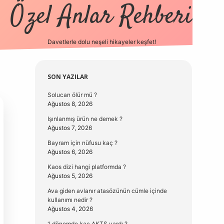
Özel Anlar Rehberi
Davetlerle dolu neşeli hikayeler keşfet!
betexper
betexpergi
Sidebar
SON YAZILAR
Solucan ölür mü ?
Ağustos 8, 2026
Işınlanmış ürün ne demek ?
Ağustos 7, 2026
Bayram için nüfusu kaç ?
Ağustos 6, 2026
Kaos dizi hangi platformda ?
Ağustos 5, 2026
Ava giden avlanır atasözünün cümle içinde
kullanımı nedir ?
Ağustos 4, 2026
1 dönemde kaç AKTS vardı ?