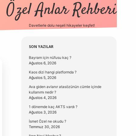
Özel Anlar Rehberi
Davetlerle dolu neşeli hikayeler keşfet!
betexper
betexper
Sidebar
SON YAZILAR
Bayram için nüfusu kaç ?
Ağustos 6, 2026
Kaos dizi hangi platformda ?
Ağustos 5, 2026
Ava giden avlanır atasözünün cümle içinde
kullanımı nedir ?
Ağustos 4, 2026
1 dönemde kaç AKTS vardı ?
Ağustos 3, 2026
İsmet Özel ne okudu ?
Temmuz 30, 2026
Ilgın Neyi Meşhur ?