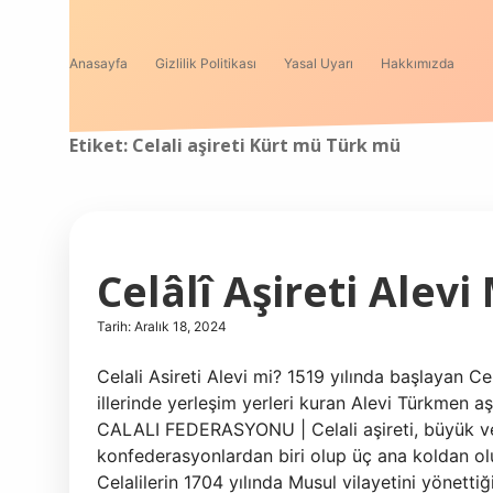
Anasayfa
Gizlilik Politikası
Yasal Uyarı
Hakkımızda
Etiket:
Celali aşireti Kürt mü Türk mü
Celâlî Aşireti Alevi
Tarih: Aralık 18, 2024
Celali Asireti Alevi mi? 1519 yılında başlayan C
illerinde yerleşim yerleri kuran Alevi Türkmen aş
CALALI FEDERASYONU | Celali aşireti, büyük ve
konfederasyonlardan biri olup üç ana koldan oluş
Celalilerin 1704 yılında Musul vilayetini yönettiği