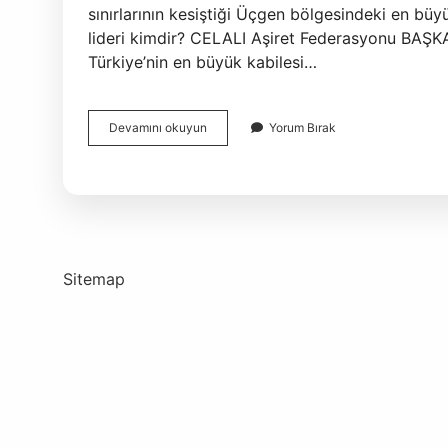
sınırlarının kesiştiği Üçgen bölgesindeki en büyü
lideri kimdir? CELALI Aşiret Federasyonu BAŞKAN
Türkiye’nin en büyük kabilesi…
Celâlî
Devamını okuyun
Yorum Bırak
Aşireti
Alevi
Mi
Sitemap