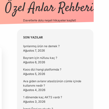
Özel Anlar Rehberi
Davetlerle dolu neşeli hikayeler keşfet!
betexper
betexpergir.
Sidebar
SON YAZILAR
Işınlanmış ürün ne demek ?
Ağustos 7, 2026
Bayram için nüfusu kaç ?
Ağustos 6, 2026
Kaos dizi hangi platformda ?
Ağustos 5, 2026
Ava giden avlanır atasözünün cümle içinde
kullanımı nedir ?
Ağustos 4, 2026
1 dönemde kaç AKTS vardı ?
Ağustos 3, 2026
İsmet Özel ne okudu ?