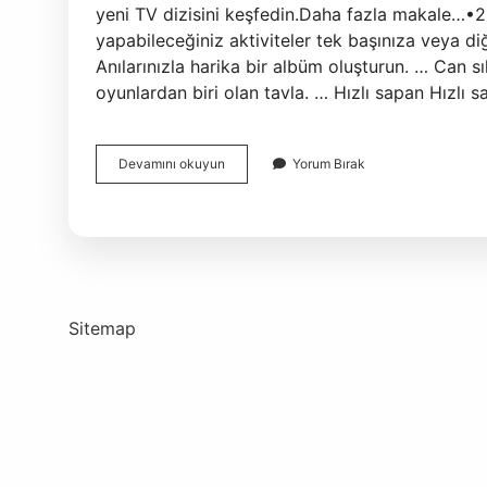
yeni TV dizisini keşfedin.Daha fazla makale…•2
yapabileceğiniz aktiviteler tek başınıza veya di
Anılarınızla harika bir albüm oluşturun. … Can 
oyunlardan biri olan tavla. … Hızlı sapan Hızlı 
Can
Devamını okuyun
Yorum Bırak
Sıkıntısını
Gidermek
Için
Ne
Yapmalıyım
Sitemap