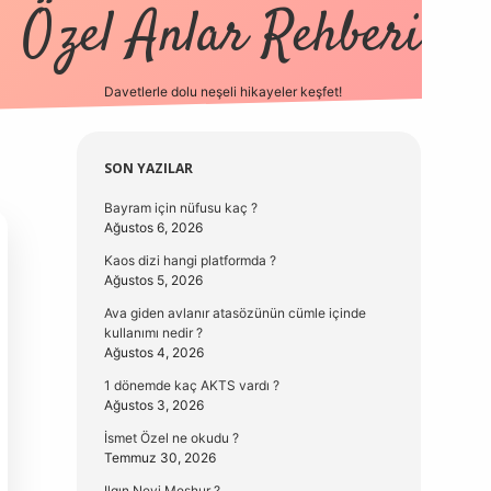
Özel Anlar Rehberi
Davetlerle dolu neşeli hikayeler keşfet!
betexper
betexpergir.n
Sidebar
SON YAZILAR
Bayram için nüfusu kaç ?
Ağustos 6, 2026
Kaos dizi hangi platformda ?
Ağustos 5, 2026
Ava giden avlanır atasözünün cümle içinde
kullanımı nedir ?
Ağustos 4, 2026
1 dönemde kaç AKTS vardı ?
Ağustos 3, 2026
İsmet Özel ne okudu ?
Temmuz 30, 2026
Ilgın Neyi Meşhur ?