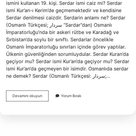
ismini kullanan 19. kişi. Serdar ismi caiz mi? Serdar
ismi Kur’an-ı Kerim’de geçmemektedir ve kendisine
Serdar denilmesi caizdir. Serdarin anlamı ne? Serdar
(Osmanlı Türkçesi; سردار “Sardar”dan) Osmanlı
İmparatorluğu’nda bir askeri rütbe ve Karadağ ve
Sırbistan’da soylu bir sınıftı. Serdarlar öncelikle
Osmanlı İmparatorluğu sınırları içinde görev yaptılar.
Ülkenin güvenliğinden sorumluydular. Serdar Kuran’da
geçiyor mu? Serdar ismi Kur’an’da geçiyor mu? Serdar
ismi Kur’an’da geçmeyen bir isimdir. Osmanlıda serdar
ne demek? Serdar (Osmanlı Türkçesi: سردار;…
Serdar
Devamını okuyun
Yorum Bırak
Türkiyede
Kaç
Tane
Var