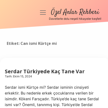
Özel Anlar Rehberi
menüyü
aç
Davetlerle dolu neşeli hikayeler keşfet!
Anasayfa
Gizlilik Politikası
Etiket:
Can ismi Kürtçe mi
Yasal Uyarı
Hakkımızda
Serdar Türkiyede Kaç Tane Var
Tarih: Ekim 15, 2024
Serdar ismi Kürtçe mi? Serdar isminin cinsiyeti
erkektir. Bu nedenle erkek çocuklarına verilen bir
isimdir. Kökeni Farsçadır. Türkiye’de kaç tane Serdal
ismi var? Önemli, tanınmış kişi. Türkiye’de Serdal