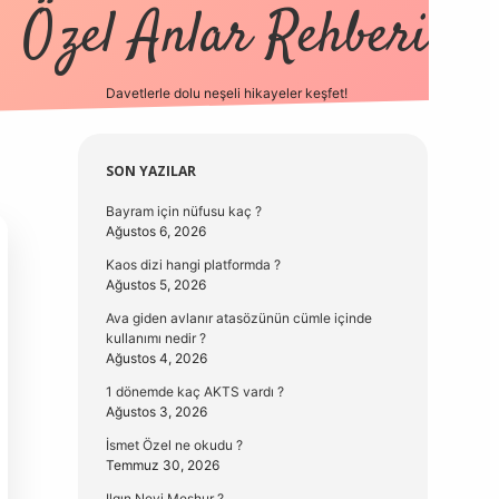
Özel Anlar Rehberi
Davetlerle dolu neşeli hikayeler keşfet!
betexper
betexpergir.n
Sidebar
SON YAZILAR
Bayram için nüfusu kaç ?
Ağustos 6, 2026
Kaos dizi hangi platformda ?
Ağustos 5, 2026
Ava giden avlanır atasözünün cümle içinde
kullanımı nedir ?
Ağustos 4, 2026
1 dönemde kaç AKTS vardı ?
Ağustos 3, 2026
İsmet Özel ne okudu ?
Temmuz 30, 2026
Ilgın Neyi Meşhur ?