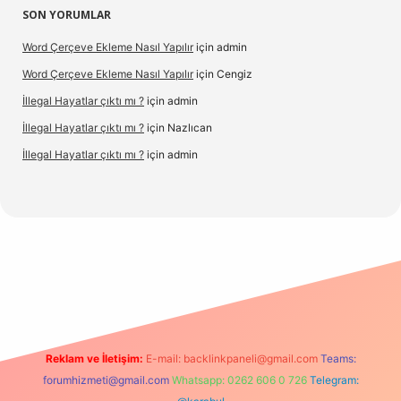
SON YORUMLAR
Word Çerçeve Ekleme Nasıl Yapılır
için
admin
Word Çerçeve Ekleme Nasıl Yapılır
için
Cengiz
İllegal Hayatlar çıktı mı ?
için
admin
İllegal Hayatlar çıktı mı ?
için
Nazlıcan
İllegal Hayatlar çıktı mı ?
için
admin
pergir.net
Reklam ve İletişim:
E-mail:
backlinkpaneli@gmail.com
Teams:
forumhizmeti@gmail.com
Whatsapp: 0262 606 0 726
Telegram: