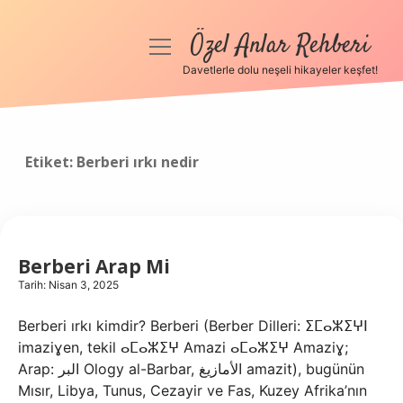
Özel Anlar Rehberi
menüyü
aç
Davetlerle dolu neşeli hikayeler keşfet!
Anasayfa
Gizlilik Politikası
Etiket:
Berberi ırkı nedir
Yasal Uyarı
Hakkımızda
Berberi Arap Mi
Tarih: Nisan 3, 2025
Berberi ırkı kimdir? Berberi (Berber Dilleri: ⵉⵎⴰⵣⵉⵖⵏ
imaziɣen, tekil ⴰⵎⴰⵣⵉⵖ Amazi ⴰⵎⴰⵣⵉⵖ Amaziɣ;
Arap: البر Ology al-Barbar, الأمازيغ amazit), bugünün
Mısır, Libya, Tunus, Cezayir ve Fas, Kuzey Afrika’nın