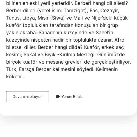
bilinen en eski yerli yerleridir. Berberi hangi dil ailesi?
Berber dilleri (yerel isim: Tamzight), Fas, Cezayir,
Tunus, Libya, Mısır (Siwa) ve Mali ve Nijer’deki küçük
kuaför toplulukları tarafından konuşulan bir grup
yakın akraba. Sahara’nın kuzeyinde ve Sahel’in
kuzeyinde nispeten nadir bir toplulukta uzanır. Afro-
biletsel diller. Berber hangi dilde? Kuaför, erkek saç
kesimi; Sakal ve Bıyık -Kırılma Mesleği. Günümüzde
birçok kuaför ve mesane grevleri de gerçekleştiriliyor.
Türk, Farsça Berber kelimesini söyledi. Kelimenin
kökeni…
Berberi
Devamını okuyun
Yorum Bırak
Arap
Mi