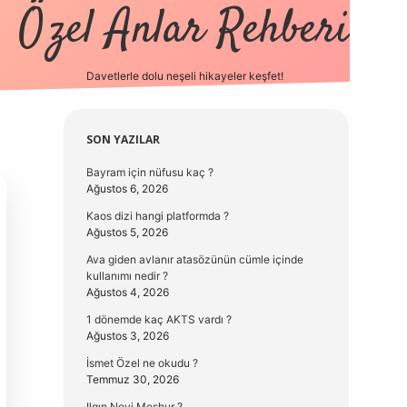
Özel Anlar Rehberi
Davetlerle dolu neşeli hikayeler keşfet!
betexper
betexpergir.net
Sidebar
SON YAZILAR
Bayram için nüfusu kaç ?
Ağustos 6, 2026
Kaos dizi hangi platformda ?
Ağustos 5, 2026
Ava giden avlanır atasözünün cümle içinde
kullanımı nedir ?
Ağustos 4, 2026
1 dönemde kaç AKTS vardı ?
Ağustos 3, 2026
İsmet Özel ne okudu ?
Temmuz 30, 2026
Ilgın Neyi Meşhur ?