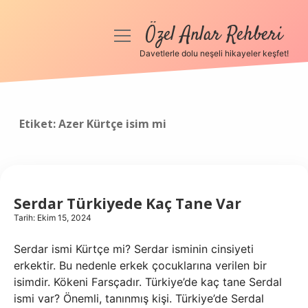
Özel Anlar Rehberi
menüyü
aç
Davetlerle dolu neşeli hikayeler keşfet!
Anasayfa
Gizlilik Politikası
Etiket:
Azer Kürtçe isim mi
Yasal Uyarı
Hakkımızda
Serdar Türkiyede Kaç Tane Var
Tarih: Ekim 15, 2024
Serdar ismi Kürtçe mi? Serdar isminin cinsiyeti
erkektir. Bu nedenle erkek çocuklarına verilen bir
isimdir. Kökeni Farsçadır. Türkiye’de kaç tane Serdal
ismi var? Önemli, tanınmış kişi. Türkiye’de Serdal