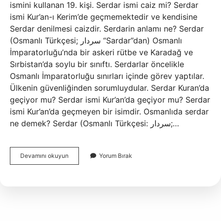
ismini kullanan 19. kişi. Serdar ismi caiz mi? Serdar
ismi Kur’an-ı Kerim’de geçmemektedir ve kendisine
Serdar denilmesi caizdir. Serdarin anlamı ne? Serdar
(Osmanlı Türkçesi; سردار “Sardar”dan) Osmanlı
İmparatorluğu’nda bir askeri rütbe ve Karadağ ve
Sırbistan’da soylu bir sınıftı. Serdarlar öncelikle
Osmanlı İmparatorluğu sınırları içinde görev yaptılar.
Ülkenin güvenliğinden sorumluydular. Serdar Kuran’da
geçiyor mu? Serdar ismi Kur’an’da geçiyor mu? Serdar
ismi Kur’an’da geçmeyen bir isimdir. Osmanlıda serdar
ne demek? Serdar (Osmanlı Türkçesi: سردار;…
Serdar
Devamını okuyun
Yorum Bırak
Türkiyede
Kaç
Tane
Var