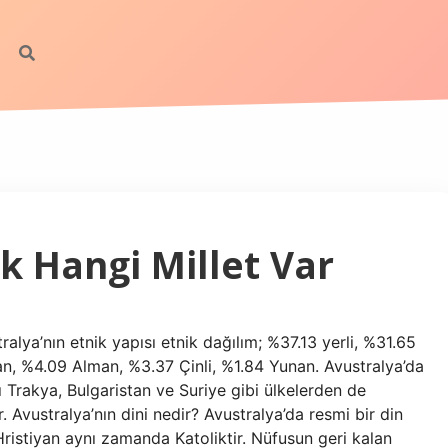
k Hangi Millet Var
ralya’nın etnik yapısı etnik dağılım; %37.13 yerli, %31.65
lyan, %4.09 Alman, %3.37 Çinli, %1.84 Yunan. Avustralya’da
ı Trakya, Bulgaristan ve Suriye gibi ülkelerden de
. Avustralya’nın dini nedir? Avustralya’da resmi bir din
Hristiyan aynı zamanda Katoliktir. Nüfusun geri kalan