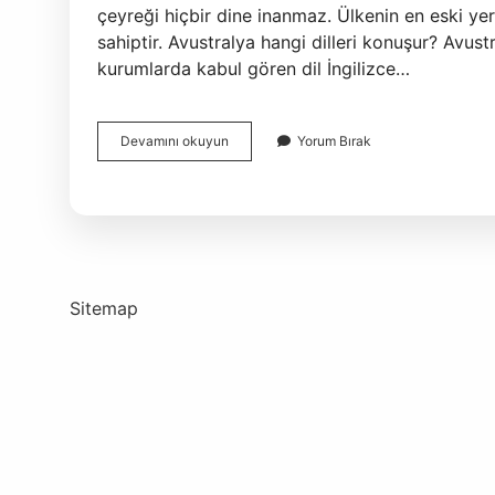
çeyreği hiçbir dine inanmaz. Ülkenin en eski yerl
sahiptir. Avustralya hangi dilleri konuşur? Avu
kurumlarda kabul gören dil İngilizce…
Avustralyada
Devamını okuyun
Yorum Bırak
En
Çok
Hangi
Millet
Var
Sitemap