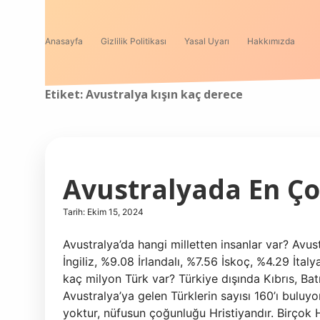
Anasayfa
Gizlilik Politikası
Yasal Uyarı
Hakkımızda
Etiket:
Avustralya kışın kaç derece
Avustralyada En Ço
Tarih: Ekim 15, 2024
Avustralya’da hangi milletten insanlar var? Avust
İngiliz, %9.08 İrlandalı, %7.56 İskoç, %4.29 İta
kaç milyon Türk var? Türkiye dışında Kıbrıs, Bat
Avustralya’ya gelen Türklerin sayısı 160’ı buluyor
yoktur, nüfusun çoğunluğu Hristiyandır. Birçok 