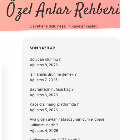
Özel Anlar Rehberi
Davetlerle dolu neşeli hikayeler keşfet!
betexper
betexpergir.net
Sidebar
SON YAZILAR
Solucan ölür mü ?
Ağustos 8, 2026
Işınlanmış ürün ne demek ?
Ağustos 7, 2026
Bayram için nüfusu kaç ?
Ağustos 6, 2026
Kaos dizi hangi platformda ?
Ağustos 5, 2026
Ava giden avlanır atasözünün cümle içinde
kullanımı nedir ?
Ağustos 4, 2026
1 dönemde kaç AKTS vardı ?