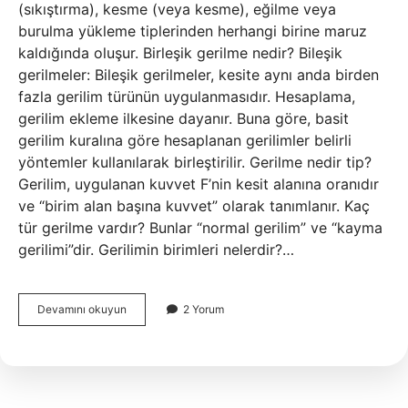
(sıkıştırma), kesme (veya kesme), eğilme veya
burulma yükleme tiplerinden herhangi birine maruz
kaldığında oluşur. Birleşik gerilme nedir? Bileşik
gerilmeler: Bileşik gerilmeler, kesite aynı anda birden
fazla gerilim türünün uygulanmasıdır. Hesaplama,
gerilim ekleme ilkesine dayanır. Buna göre, basit
gerilim kuralına göre hesaplanan gerilimler belirli
yöntemler kullanılarak birleştirilir. Gerilme nedir tip?
Gerilim, uygulanan kuvvet F’nin kesit alanına oranıdır
ve “birim alan başına kuvvet” olarak tanımlanır. Kaç
tür gerilme vardır? Bunlar “normal gerilim” ve “kayma
gerilimi”dir. Gerilimin birimleri nelerdir?…
Kaç
Devamını okuyun
2 Yorum
Çeşit
Gerilme
Vardır