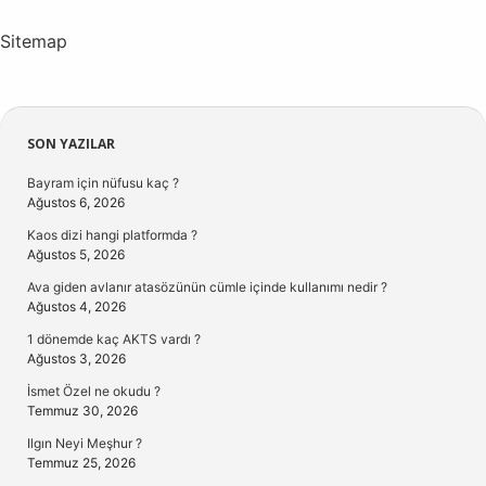
Sitemap
Sidebar
SON YAZILAR
Bayram için nüfusu kaç ?
Ağustos 6, 2026
Kaos dizi hangi platformda ?
Ağustos 5, 2026
Ava giden avlanır atasözünün cümle içinde kullanımı nedir ?
Ağustos 4, 2026
1 dönemde kaç AKTS vardı ?
Ağustos 3, 2026
İsmet Özel ne okudu ?
Temmuz 30, 2026
Ilgın Neyi Meşhur ?
Temmuz 25, 2026