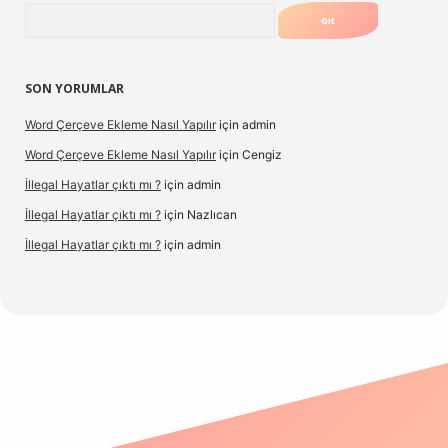
Arama
SON YORUMLAR
Word Çerçeve Ekleme Nasıl Yapılır
için
admin
Word Çerçeve Ekleme Nasıl Yapılır
için
Cengiz
İllegal Hayatlar çıktı mı ?
için
admin
İllegal Hayatlar çıktı mı ?
için
Nazlıcan
İllegal Hayatlar çıktı mı ?
için
admin
ergir.net