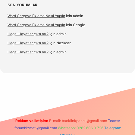
SON YORUMLAR
Word Çerçeve Ekleme Nasıl Yapılır
için
admin
Word Çerçeve Ekleme Nasıl Yapılır
için
Cengiz
İllegal Hayatlar çıktı mı ?
için
admin
İllegal Hayatlar çıktı mı ?
için
Nazlıcan
İllegal Hayatlar çıktı mı ?
için
admin
ergir.net
Reklam ve İletişim:
E-mail:
backlinkpaneli@gmail.com
Teams:
forumhizmeti@gmail.com
Whatsapp: 0262 606 0 726
Telegram: