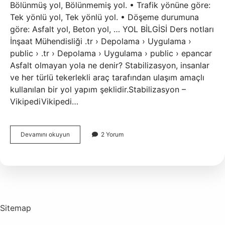
Bölünmüş yol, Bölünmemiş yol. • Trafik yönüne göre:
Tek yönlü yol, Tek yönlü yol. • Döşeme durumuna
göre: Asfalt yol, Beton yol, … YOL BİLGİSİ Ders notları
İnşaat Mühendisliği .tr › Depolama › Uygulama ›
public › .tr › Depolama › Uygulama › public › epancar
Asfalt olmayan yola ne denir? Stabilizasyon, insanlar
ve her türlü tekerlekli araç tarafından ulaşım amaçlı
kullanılan bir yol yapım şeklidir.Stabilizasyon –
VikipediVikipedi…
Otoban
Devamını okuyun
2 Yorum
Olmayan
Yola
Ne
Denir
Sitemap