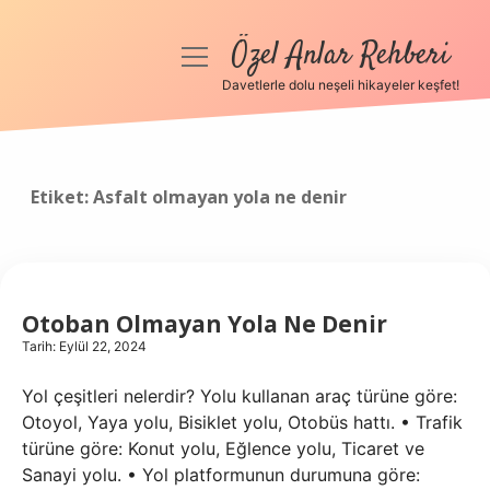
Özel Anlar Rehberi
menüyü
aç
Davetlerle dolu neşeli hikayeler keşfet!
Anasayfa
Gizlilik Politikası
Etiket:
Asfalt olmayan yola ne denir
Yasal Uyarı
Hakkımızda
Otoban Olmayan Yola Ne Denir
Tarih: Eylül 22, 2024
Yol çeşitleri nelerdir? Yolu kullanan araç türüne göre:
Otoyol, Yaya yolu, Bisiklet yolu, Otobüs hattı. • Trafik
türüne göre: Konut yolu, Eğlence yolu, Ticaret ve
Sanayi yolu. • Yol platformunun durumuna göre: