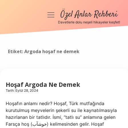
Özel Anlar Rehberi
menüyü
aç
Davetlerle dolu neşeli hikayeler keşfet!
Anasayfa
Gizlilik Politikası
Etiket:
Argoda hoşaf ne demek
Yasal Uyarı
Hakkımızda
Hoşaf Argoda Ne Demek
Tarih: Eylül 28, 2024
Hoşafın anlamı nedir? Hoşaf, Türk mutfağında
kurutulmuş meyvelerin şekerli su ile kaynatılmasıyla
hazırlanan bir tatlıdır. İsmi, “tatlı su” anlamına gelen
Farsça hoş (خوشآب) kelimesinden gelir. Hoşaf