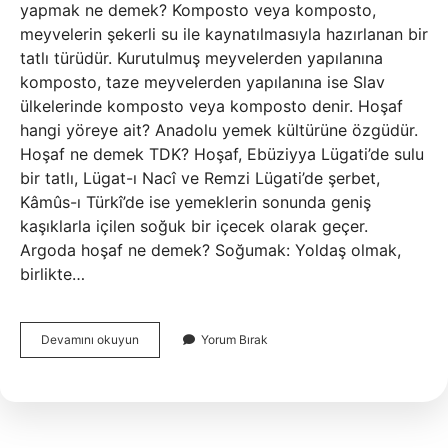
yapmak ne demek? Komposto veya komposto,
meyvelerin şekerli su ile kaynatılmasıyla hazırlanan bir
tatlı türüdür. Kurutulmuş meyvelerden yapılanına
komposto, taze meyvelerden yapılanına ise Slav
ülkelerinde komposto veya komposto denir. Hoşaf
hangi yöreye ait? Anadolu yemek kültürüne özgüdür.
Hoşaf ne demek TDK? Hoşaf, Ebüziyya Lügati’de sulu
bir tatlı, Lügat-ı Nacî ve Remzi Lügati’de şerbet,
Kâmûs-ı Türkî’de ise yemeklerin sonunda geniş
kaşıklarla içilen soğuk bir içecek olarak geçer.
Argoda hoşaf ne demek? Soğumak: Yoldaş olmak,
birlikte…
Hoşaf
Devamını okuyun
Yorum Bırak
Argoda
Ne
Demek