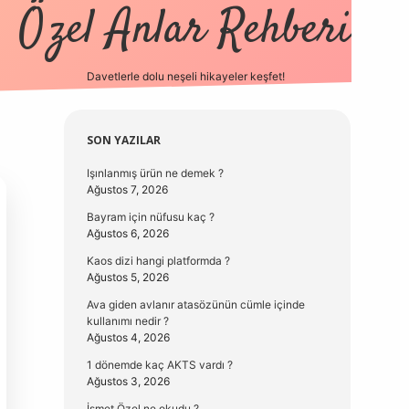
Özel Anlar Rehberi
Davetlerle dolu neşeli hikayeler keşfet!
betexper
betexpergir.ne
Sidebar
SON YAZILAR
Işınlanmış ürün ne demek ?
Ağustos 7, 2026
Bayram için nüfusu kaç ?
Ağustos 6, 2026
Kaos dizi hangi platformda ?
Ağustos 5, 2026
Ava giden avlanır atasözünün cümle içinde
kullanımı nedir ?
Ağustos 4, 2026
1 dönemde kaç AKTS vardı ?
Ağustos 3, 2026
İsmet Özel ne okudu ?