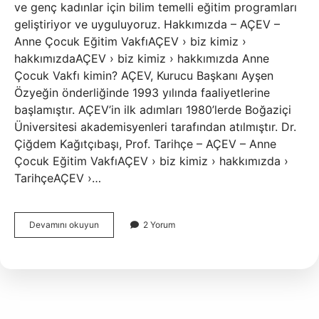
ve genç kadınlar için bilim temelli eğitim programları
geliştiriyor ve uyguluyoruz. Hakkımızda – AÇEV –
Anne Çocuk Eğitim VakfıAÇEV › biz kimiz ›
hakkımızdaAÇEV › biz kimiz › hakkımızda Anne
Çocuk Vakfı kimin? AÇEV, Kurucu Başkanı Ayşen
Özyeğin önderliğinde 1993 yılında faaliyetlerine
başlamıştır. AÇEV’in ilk adımları 1980’lerde Boğaziçi
Üniversitesi akademisyenleri tarafından atılmıştır. Dr.
Çiğdem Kağıtçıbaşı, Prof. Tarihçe – AÇEV – Anne
Çocuk Eğitim VakfıAÇEV › biz kimiz › hakkımızda ›
TarihçeAÇEV ›…
Anne
Devamını okuyun
2 Yorum
Çocuk
Eğitim
Vakfı
Ne
Yapar