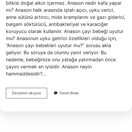
bitkisi doğal alkol içermez. Anason nedir kafa yapar
mı? Anason halk arasında iştah açıcı, uyku verici,
anne sütünü artırıcı, mide kramplarını ve gazı giderici,
balgam söktürücü, antibakteriyel ve karaciğer
koruyucu olarak kullanılır. Anason çayı bebeği uyutur
mu? Anasonun uyku getirici özellikleri olduğu için,
“Anason çayı bebekleri uyutur mu?” sorusu akla
geliyor. Bu soruya da olumlu yanıt veriyor. Bu
nedenle, bebeğinize onu yatağa yatırmadan önce
çayını vermek en iyisidir. Anason neyin
hammaddesidir?…
Anason
Devamını okuyun
Yorum Bırak
Alkol
Var
Mı