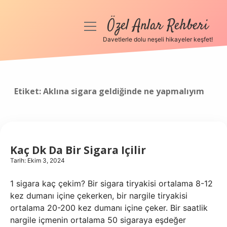
Özel Anlar Rehberi
menüyü
aç
Davetlerle dolu neşeli hikayeler keşfet!
Anasayfa
Gizlilik Politikası
Etiket:
Aklına sigara geldiğinde ne yapmalıyım
Yasal Uyarı
Hakkımızda
Kaç Dk Da Bir Sigara Içilir
Tarih: Ekim 3, 2024
1 sigara kaç çekim? Bir sigara tiryakisi ortalama 8-12
kez dumanı içine çekerken, bir nargile tiryakisi
ortalama 20-200 kez dumanı içine çeker. Bir saatlik
nargile içmenin ortalama 50 sigaraya eşdeğer