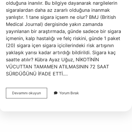
olduğuna inanılır. Bu bilgiye dayanarak nargilelerin
sigaralardan daha az zararlı olduğuna inanmak
yanlıştır. 1 tane sigara içsem ne olur? BMJ (British
Medical Journal) dergisinde yakın zamanda
yayınlanan bir araştırmada, günde sadece bir sigara
içmenin, kalp hastalığı ve felç riskini, günde 1 paket
(20) sigara içen sigara içicilerindeki risk artışının
yaklaşık yarısı kadar artırdığı bildirildi. Sigara kaç
saatte atılır? Kübra Ayaz Uğuz, NİKOTİNİN
VÜCUTTAN TAMAMEN ATILMASININ 72 SAAT
SÜRDÜĞÜNÜ İFADE ETTİ.…
Kaç
Devamını okuyun
Yorum Bırak
Dk
Da
Bir
Sigara
Içilir