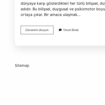
dünyaya karşı gösterdikleri her türlü bilişsel, d
adıdır. Bu bilişsel, duygusal ve psikomotor boyut
ortaya çıkar. Bir amaca ulaşmak…
Bulmacada
Devamını okuyun
Yorum Bırak
Tavır
Davranış
Ne
Demek
Sitemap