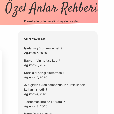
Özel Anlar Rehberi
Davetlerle dolu neşeli hikayeler keşfet!
betexper
betexpergir.ne
Sidebar
SON YAZILAR
Işınlanmış ürün ne demek ?
Ağustos 7, 2026
Bayram için nüfusu kaç ?
Ağustos 6, 2026
Kaos dizi hangi platformda ?
Ağustos 5, 2026
Ava giden avlanır atasözünün cümle içinde
kullanımı nedir ?
Ağustos 4, 2026
1 dönemde kaç AKTS vardı ?
Ağustos 3, 2026
İsmet Özel ne okudu ?