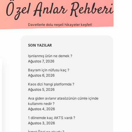
Özel Anlar Rehberi
Davetlerle dolu neşeli hikayeler keşfet!
betexper
betexpergir.ne
Sidebar
SON YAZILAR
Işınlanmış ürün ne demek ?
Ağustos 7, 2026
Bayram için nüfusu kaç ?
Ağustos 6, 2026
Kaos dizi hangi platformda ?
Ağustos 5, 2026
Ava giden avlanır atasözünün cümle içinde
kullanımı nedir ?
Ağustos 4, 2026
1 dönemde kaç AKTS vardı ?
Ağustos 3, 2026
İsmet Özel ne okudu ?