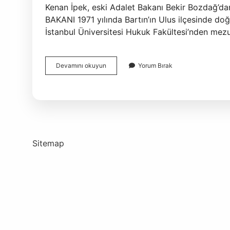
Kenan İpek, eski Adalet Bakanı Bekir Bozdağ’da
BAKANI 1971 yılında Bartın’ın Ulus ilçesinde doğd
İstanbul Üniversitesi Hukuk Fakültesi’nden mez
Şu
Devamını okuyun
Yorum Bırak
Anki
Adalet
Bakanı
Kimdir
Sitemap