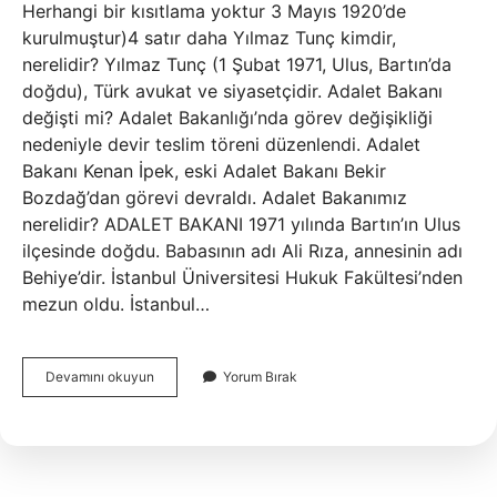
Herhangi bir kısıtlama yoktur 3 Mayıs 1920’de
kurulmuştur)4 satır daha Yılmaz Tunç kimdir,
nerelidir? Yılmaz Tunç (1 Şubat 1971, Ulus, Bartın’da
doğdu), Türk avukat ve siyasetçidir. Adalet Bakanı
değişti mi? Adalet Bakanlığı’nda görev değişikliği
nedeniyle devir teslim töreni düzenlendi. Adalet
Bakanı Kenan İpek, eski Adalet Bakanı Bekir
Bozdağ’dan görevi devraldı. Adalet Bakanımız
nerelidir? ADALET BAKANI 1971 yılında Bartın’ın Ulus
ilçesinde doğdu. Babasının adı Ali Rıza, annesinin adı
Behiye’dir. İstanbul Üniversitesi Hukuk Fakültesi’nden
mezun oldu. İstanbul…
Şu
Devamını okuyun
Yorum Bırak
Anki
Adalet
Bakanı
Kimdir