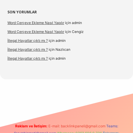
SON YORUMLAR
Word Çerçeve Ekleme Nasıl Yapılır
için
admin
Word Çerçeve Ekleme Nasıl Yapılır
için
Cengiz
İllegal Hayatlar çıktı mı ?
için
admin
İllegal Hayatlar çıktı mı ?
için
Nazlıcan
İllegal Hayatlar çıktı mı ?
için
admin
ergir.net
Reklam ve İletişim:
E-mail:
backlinkpaneli@gmail.com
Teams: