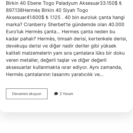
Birkin 40 Ebene Togo Paladyum Aksesuar33.150$ ₺
897.138Hermès Birkin 40 Siyah Togo
Aksesuar41.600$ ₺ 1.125 . 40 bin euroluk çanta hangi
marka? Cranberry Sherbet’te gündemde olan 40.000
Euro’luk Hermès çanta… Hermes çanta neden bu
kadar pahalı? Hermès, timsah derisi, kertenkele derisi,
devekuşu derisi ve diğer nadir deriler gibi yüksek
kaliteli malzemelerin yanı sıra çantalara lüks bir doku
veren metaller, değerli taşlar ve diğer değerli
aksesuarlar kullanmakta ısrar ediyor. Aynı zamanda,
Hermès çantalarının tasarımı yaratıcılık ve…
Hermes
Devamını okuyun
2 Yorum
In
En
Pahalı
Çantası
Ne
Kadar