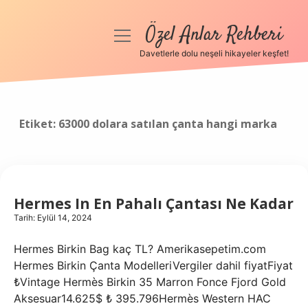
Özel Anlar Rehberi
menüyü
aç
Davetlerle dolu neşeli hikayeler keşfet!
Anasayfa
Gizlilik Politikası
Etiket:
63000 dolara satılan çanta hangi marka
Yasal Uyarı
Hakkımızda
Hermes In En Pahalı Çantası Ne Kadar
Tarih: Eylül 14, 2024
Hermes Birkin Bag kaç TL? Amerikasepetim.com
Hermes Birkin Çanta ModelleriVergiler dahil fiyatFiyat
₺Vintage Hermès Birkin 35 Marron Fonce Fjord Gold
Aksesuar14.625$ ₺ 395.796Hermès Western HAC