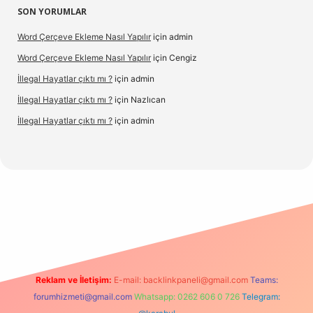
SON YORUMLAR
Word Çerçeve Ekleme Nasıl Yapılır
için
admin
Word Çerçeve Ekleme Nasıl Yapılır
için
Cengiz
İllegal Hayatlar çıktı mı ?
için
admin
İllegal Hayatlar çıktı mı ?
için
Nazlıcan
İllegal Hayatlar çıktı mı ?
için
admin
ergir.net
Reklam ve İletişim:
E-mail:
backlinkpaneli@gmail.com
Teams:
forumhizmeti@gmail.com
Whatsapp: 0262 606 0 726
Telegram: