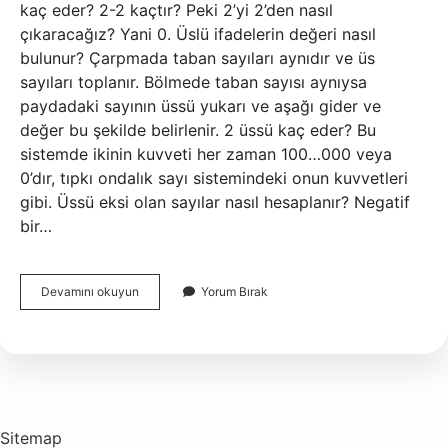
kaç eder? 2-2 kaçtır? Peki 2’yi 2’den nasıl
çıkaracağız? Yani 0. Üslü ifadelerin değeri nasıl
bulunur? Çarpmada taban sayıları aynıdır ve üs
sayıları toplanır. Bölmede taban sayısı aynıysa
paydadaki sayının üssü yukarı ve aşağı gider ve
değer bu şekilde belirlenir. 2 üssü kaç eder? Bu
sistemde ikinin kuvveti her zaman 100…000 veya
0’dır, tıpkı ondalık sayı sistemindeki onun kuvvetleri
gibi. Üssü eksi olan sayılar nasıl hesaplanır? Negatif
bir…
–
Devamını okuyun
Yorum Bırak
2
Üssü
6
Kaç
Eder
Sitemap