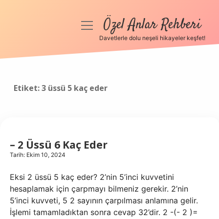
Özel Anlar Rehberi
menüyü
aç
Davetlerle dolu neşeli hikayeler keşfet!
Anasayfa
Gizlilik Politikası
Etiket:
3 üssü 5 kaç eder
Yasal Uyarı
Hakkımızda
– 2 Üssü 6 Kaç Eder
Tarih: Ekim 10, 2024
Eksi 2 üssü 5 kaç eder? 2’nin 5’inci kuvvetini
hesaplamak için çarpmayı bilmeniz gerekir. 2’nin
5’inci kuvveti, 5 2 sayının çarpılması anlamına gelir.
İşlemi tamamladıktan sonra cevap 32’dir. 2 -(- 2 )=